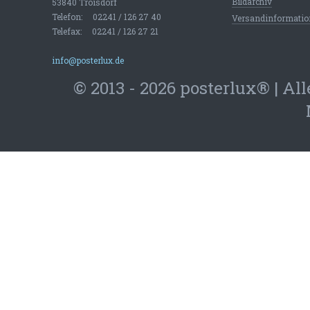
Bildarchiv
53840 Troisdorf
Telefon: 02241 / 126 27 40
Versandinformati
Telefax: 02241 / 126 27 21
info@posterlux.de
© 2013 - 2026 posterlux® | Al