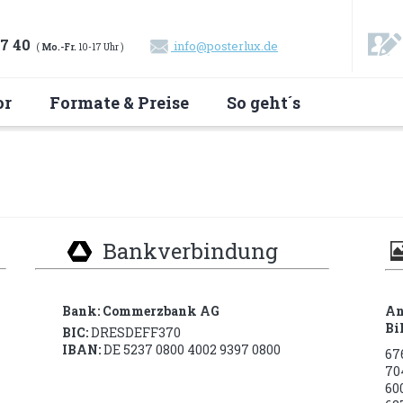
27 40
info@posterlux.de
(
Mo.-Fr.
10-17 Uhr )
or
Formate & Preise
So geht´s
Bankverbindung
Bank: Commerzbank AG
An
Bi
BIC:
DRESDEFF370
IBAN:
DE 5237 0800 4002 9397 0800
67
70
60