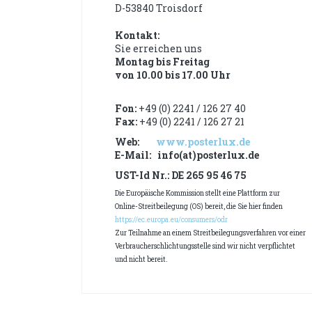
D-53840 Troisdorf
Kontakt:
Sie erreichen uns
Montag bis Freitag
von 10.00 bis 17.00 Uhr
Fon:
+49 (0) 2241 / 126 27 40
Fax:
+49 (0) 2241 / 126 27 21
Web:
www.posterlux.de
E-Mail:
info(at)posterlux.de
UST-Id Nr.: DE 265 95 46 75
Die Europäische Kommission stellt eine Plattform zur
Online-Streitbeilegung (OS) bereit, die Sie hier finden
https://ec.europa.eu/consumers/odr
Zur Teilnahme an einem Streitbeilegungsverfahren vor einer
Verbraucherschlichtungsstelle sind wir nicht verpflichtet
und nicht bereit.