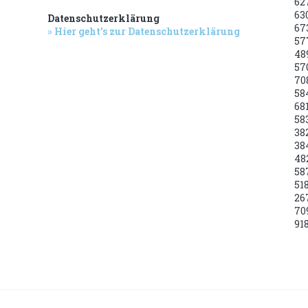
62
63
Datenschutzerklärung
67
»
Hier geht’s zur Datenschutzerklärung
57
48
57
70
58
68
58
38
38
48
58
51
26
70
91