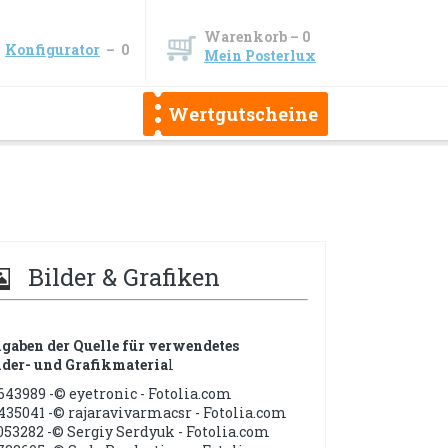
Warenkorb –
0
Konfigurator
–
0
Mein Posterlux
Wertgutscheine
Bilder & Grafiken
gaben der Quelle für verwendetes
lder- und Grafikmateria
l
643989 -© eyetronic - Fotolia.com
435041 -© rajaravivarmacsr - Fotolia.com
053282 -© Sergiy Serdyuk - Fotolia.com