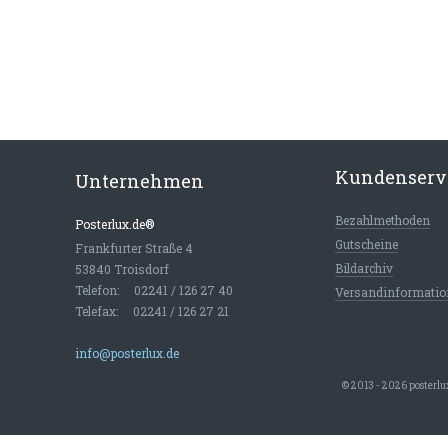
Kundenserv
Unternehmen
Bezahlmethoden
Posterlux.de®
Gutscheine
Frankfurter Straße 4
Bildarchiv
53840 Troisdorf
Telefon: 02241 / 126 27 40
Versandinformati
Telefax: 02241 / 126 27 21
info@posterlux.de
© 2013 - 2026 posterlux